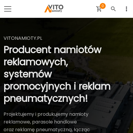
0
more_vert
shopping_cart
search
VITONAMIOTY.PL
VITONAMIOTY.PL
Producent namiotów
Producent namiotów
reklamowych,
reklamowych,
systemów
systemów
promocyjnych i reklam
promocyjnych i reklam
pneumatycznych!
pneumatycznych!
Projektujemy i produkujemy namioty
Projektujemy i produkujemy namioty
reklamowe, parasole handlowe
reklamowe, parasole handlowe
oraz reklamę pneumatyczną, łącząc
oraz reklamę pneumatyczną, łącząc