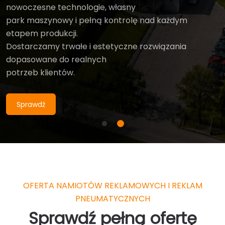
nowoczesne technologie, własny
nowoczesne technologie, własny
park maszynowy i pełną kontrolę nad każdym
park maszynowy i pełną kontrolę nad każdym
etapem produkcji.
etapem produkcji.
Dostarczamy trwałe i estetyczne rozwiązania
Dostarczamy trwałe i estetyczne rozwiązania
dopasowane do realnych
dopasowane do realnych
potrzeb klientów.
potrzeb klientów.
Sprawdź
Sprawdź
OFERTA NAMIOTÓW REKLAMOWYCH I REKLAM
PNEUMATYCZNYCH
Sprawdź pełną ofertę