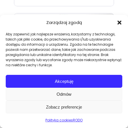
Zarządzaj zgodą
Aby zapewnić jak najlepsze wrażenia, korzystamy z technologii,
takich jak pliki cookie, do przechowywania i/lub uzyskiwania
dostępu do informacji o urządzeniu. Zgoda na te technologie
pozwoli nam przetwarzać dane, takie jak zachowanie podczas
przeglądania lub unikalne identyfikatory na tej stronie. Brak
wyrażenia zgody lub wycofanie zgody może niekorzystnie wpłynąć
na niektóre cechy i funkcje.
Słupy reklamowe
Akceptuję
Dmuchane słupy reklamowe to
Odmów
dodatek, dzięki któremu promocja
firmy może być jeszcze bardziej
Zobacz preferencje
efektywna.
Polityka cookies
RODO