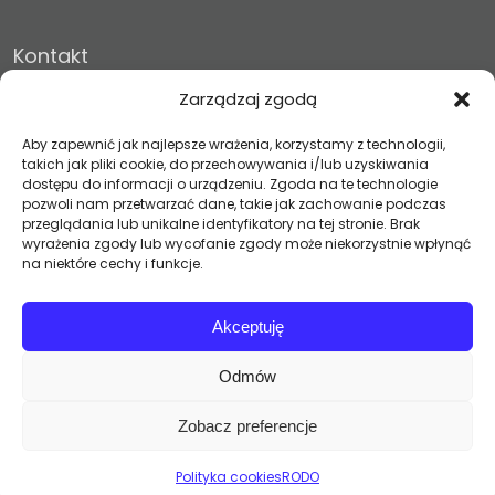
Kontakt
Zarządzaj zgodą
Żuki 50A, 62-700 Turek, . wielkopolskie
location_on
Aby zapewnić jak najlepsze wrażenia, korzystamy z technologii,
Pon. - Pt.: 7:00 - 15:00
access_time
takich jak pliki cookie, do przechowywania i/lub uzyskiwania
dostępu do informacji o urządzeniu. Zgoda na te technologie
+48 63 278 15 69
phone
pozwoli nam przetwarzać dane, takie jak zachowanie podczas
przeglądania lub unikalne identyfikatory na tej stronie. Brak
wyrażenia zgody lub wycofanie zgody może niekorzystnie wpłynąć
biuro@vitonamioty.pl
mail_outline
na niektóre cechy i funkcje.
vito@vitonamioty.pl
marketing@vitonamioty.pl
Akceptuję
ksiegowosc@vitonamioty.pl
Odmów
Zobacz preferencje
© 2026
af.agency
. All rights reserved.
Polityka cookies
RODO