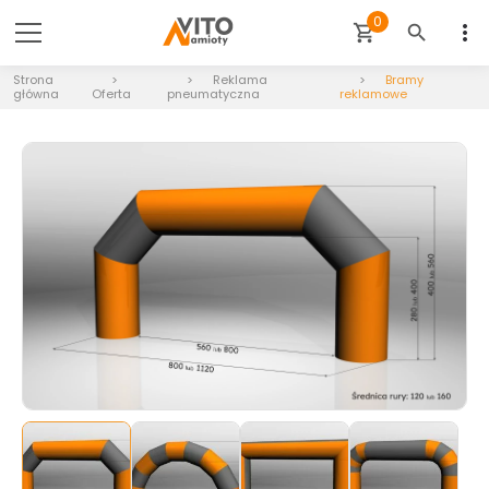
0
more_vert
shopping_cart
search
Strona
Reklama
Bramy
główna
Oferta
pneumatyczna
reklamowe