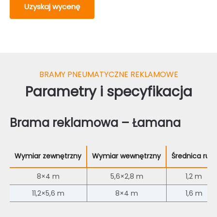
Uzyskaj wycenę
BRAMY PNEUMATYCZNE REKLAMOWE
Parametry i specyfikacja
Brama reklamowa – Łamana
Wymiar zewnętrzny
Wymiar wewnętrzny
Średnica rury
8×4 m
5,6×2,8 m
1,2 m
11,2×5,6 m
8×4 m
1,6 m