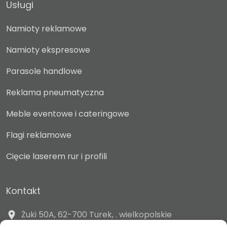
Usługi
Namioty reklamowe
Namioty ekspresowe
Parasole handlowe
Reklama pneumatyczna
Meble eventowe i cateringowe
Flagi reklamowe
Cięcie laserem rur i profili
Kontakt
Żuki 50A, 62-700 Turek, . wielkopolskie
location_on